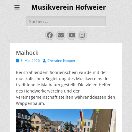
Musikverein Hofweier
Suchen
nach:
Facebook
E-
YouTube
Instagram
Mail
Maihock
Veröffentlicht
Autor
3. Mai 2026
Christine Nopper
am
Bei strahlendem Sonnenschein wurde mit der
musikalischen Begleitung des Musikvereins der
traditionelle Maibaum gestellt. Die vielen Helfer
des Handwerkervereins und der
Vereinsgemeinschaft stellten währenddessen den
Wappenbaum.