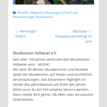
Kategorien
Aktuelles
,
Allgemein
,
Bläserjugend
,
Feste und
Veranstaltungen
,
Musikverein
Beitragsnavigation
← Vorheriger
Nächster →
Vorheriger
Nächster
Ostern
Altpapiersammlung im
Beitrag:
Beitrag:
Juni
Musikverein Hofweier e.V.
Seit über 100 Jahren verbindet den Musikverein
Hofweier eins - MUSIK!
Mit über 40 aktiven Musikerinnen und Musiker
spielt der Musikverein auf Festen und kirchlichen
Veranstaltungen, das besondere Highlight ist
immer das Jahreskonzert am Ende des Jahres.
Willst auch du ein Teil unseres Vereins werden,
dann melde dich gerne. Ob Aktiv oder als passiver
Unterstützer.