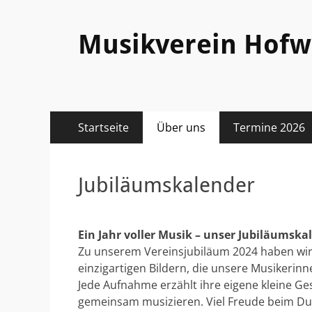
Musikverein Hofw
Primäres
Zum
Startseite
Über uns
Termine 2026
Inhalt
Menü
springen
Jubiläumskalender
Ein Jahr voller Musik – unser Jubiläumska
Zu unserem Vereinsjubiläum 2024 haben wir 
einzigartigen Bildern, die unsere Musikeri
Jede Aufnahme erzählt ihre eigene kleine Ges
gemeinsam musizieren. Viel Freude beim Dur