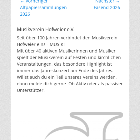
Beitragsnavigation
← Vorheriger
Nächster →
Vorheriger
Nächster
Altpapiersammlungen
Fasend 2026
Beitrag:
Beitrag:
2026
Musikverein Hofweier e.V.
Seit über 100 Jahren verbindet den Musikverein
Hofweier eins - MUSIK!
Mit über 40 aktiven Musikerinnen und Musiker
spielt der Musikverein auf Festen und kirchlichen
Veranstaltungen, das besondere Highlight ist
immer das Jahreskonzert am Ende des Jahres.
Willst auch du ein Teil unseres Vereins werden,
dann melde dich gerne. Ob Aktiv oder als passiver
Unterstützer.